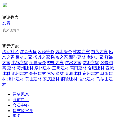
评论列表
发表
暂无评论
移动社区
屏风头条
装修头条
风水头条
楼梯之家
布艺之家
风
水之家
板材之家
模具之家
防盗之家
新型建材
老姚之家
灯饰
之家
电气之家
全景头条
照明之家
防水之家
防盗之家
区快洞
察
建材
漳州建材
泉州建材
三明建材
莆田建材
合肥建材
宣城
建材
池州建材
亳州建材
六安建材
巢湖建材
宿州建材
阜阳建
材
滁州建材
黄山建材
安庆建材
铜陵建材
淮北建材
马鞍山建
材
建材风水
频道栏目
会员中心
建材风水圈
更多