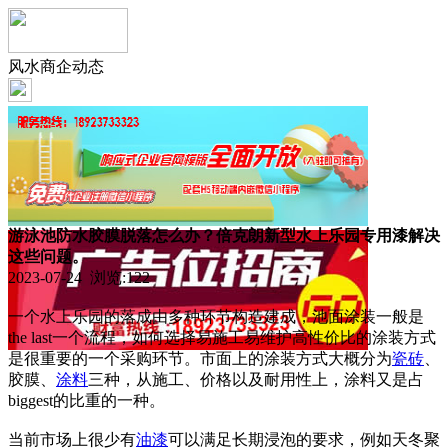
风水商企动态
游泳池防水胶膜脱落怎么办？倍克朗新型水上乐园专用漆解决
这些问题。
2023-07-24 浏览:
122
一个水上乐园的落成由多种环节构造建成，池面涂装一般是
the last一个流程，如何选择易施工易维护高性价比的涂装方式
是很重要的一个采购环节。市面上的涂装方式大概分为
瓷砖
、
胶膜、
涂料
三种，从施工、价格以及耐用性上，涂料又是占
biggest的比重的一种。
当前市场上很少有
油漆
可以满足长期浸泡的要求，例如天冬聚