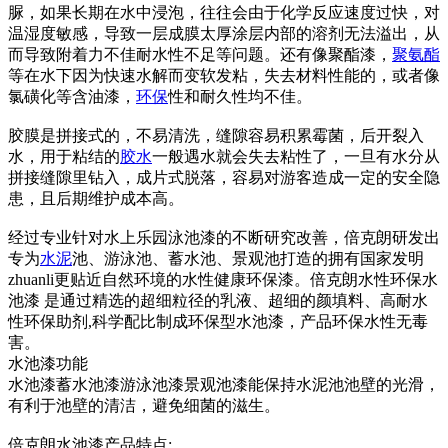
脲，如果长期在水中浸泡，往往会由于化学反应速度过快，对
温湿度敏感，导致一层成膜太厚涂层内部的溶剂无法溢出，从
而导致附着力不佳耐水性不足等问题。还有像聚酯漆，
聚氨酯
等在水下因为快速水解而变软发粘，失去材料性能的，或者像
氯磺化等含油漆，
环保
性和耐久性均不佳。
胶膜是拼接式的，不易清洗，缝隙容易积累霉菌，后开裂入
水，用于粘结的
胶水
一般遇水就会失去粘性了，一旦有水分从
拼接缝隙里钻入，成片式脱落，容易对游客造成一定的安全隐
患，且后期维护成本高。
经过专业针对水上乐园泳池漆的不断研究改善，倍克朗研发出
专为
水泥
池、游泳池、蓄水池、景观池打造的拥有国家发明
zhuanli更贴近自然环境的水性健康环保漆。倍克朗水性环保水
池漆 是通过精选的超细粒径的乳液、超细的颜填料、高耐水
性环保助剂,科学配比制成环保型水池漆，产品环保水性无毒
害。
水池漆功能
水池漆蓄水池漆游泳池漆景观池漆能保持水泥池池壁的光滑，
有利于池壁的清洁，避免细菌的滋生。
倍克朗水池漆产品特点: