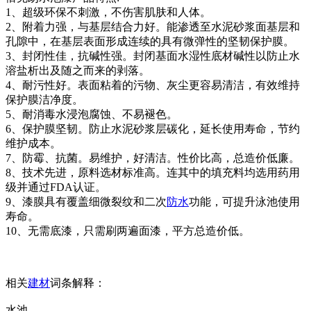
1、超级环保不刺激，不伤害肌肤和人体。
2、附着力强，与基层结合力好。能渗透至水泥砂浆面基层和
孔隙中，在基层表面形成连续的具有微弹性的坚韧保护膜。
3、封闭性佳，抗碱性强。封闭基面水湿性底材碱性以防止水
溶盐析出及随之而来的剥落。
4、耐污性好。表面粘着的污物、灰尘更容易清洁，有效维持
保护膜洁净度。
5、耐消毒水浸泡腐蚀、不易褪色。
6、保护膜坚韧。防止水泥砂浆层碳化，延长使用寿命，节约
维护成本。
7、防霉、抗菌。易维护，好清洁。性价比高，总造价低廉。
8、技术先进，原料选材标准高。连其中的填充料均选用药用
级并通过FDA认证。
9、漆膜具有覆盖细微裂纹和二次
防水
功能，可提升泳池使用
寿命。
10、无需底漆，只需刷两遍面漆，平方总造价低。
相关
建材
词条解释：
水池