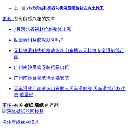
上一篇:
小挖机钻孔机器勾机液压螺旋钻在冻土施工
更多»
您可能感兴趣的文章:
7月河北省钢材价格整体上涨
贴瓷砖用益胶泥划算吗？
无接缝滑触线价格请咨询山东腾云无接缝安全滑触线厂
家
广州南沙吊篮安装租赁出租
广州南沙幕墙玻璃更换安装
天车滑线厂家请选山东腾云天车滑触线,天车滑线价格优
惠,质量好
更多»
有关
壁纸 墙纸
的产品：
液体壁纸丝网模具