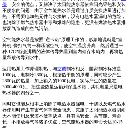
保
、安全的优点，又解决了太阳能热水器依靠阳光采热和安装
不便水的问题，由于空气能热水器是通过介质交换热量进行加
热，不需要电加热元件与水接触，没有电热水器漏电的危险，
也消除了燃气热水器中毒和爆炸的隐患，更没有燃油热水器排
放废气造成的空气污染。
空气能热水器是按照“逆卡诺”原理工作的，形象地说就是“室
外机”像打气筒一样压缩空气，使空气温度升高，然后通过一
种-17C?就会沸腾的液体传导热量到室内储存水箱内，再将热
量释放传导到水中。
运用热泵工作原理制热，与
空调
制冷相反，国家制冷标准是
1000瓦，电制冷2800瓦，根据热平衡的原理，同时较少产生
2800瓦的热量，加上输入的1000瓦电，实际产生的热量在
3000-4000瓦。把这些热量运输到保温水箱，其耗电量只是电
热水器的四分之一。
同时它也能从根本上消除了电热水器漏电，干烧以及燃气热水
器使用时产生有害气体等安全隐患，克服了太阳能热水器阴雨
天不能使用及安装不便等缺点，具有高安全、高节能、寿命
长、不排放毒气等诸多优点，空气能热水器的寿命长达10-15
年。