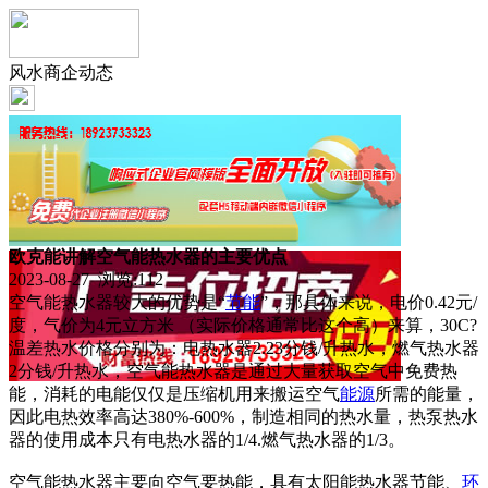
风水商企动态
欧克能讲解空气能热水器的主要优点
2023-08-27 浏览:
112
空气能热水器较大的优势是“
节能
”，那具体来说，电价0.42元/
度，气价为4元立方米 （实际价格通常比这个高）来算，30C?
温差热水价格分别为：电热水器2.23分钱/升热水，燃气热水器
2分钱/升热水，空气能热水器是通过大量获取空气中免费热
能，消耗的电能仅仅是压缩机用来搬运空气
能源
所需的能量，
因此电热效率高达380%-600%，制造相同的热水量，热泵热水
器的使用成本只有电热水器的1/4.燃气热水器的1/3。
空气能热水器主要向空气要热能，具有太阳能热水器节能、
环