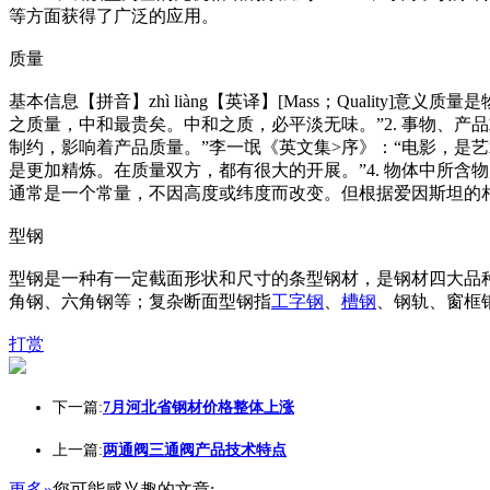
等方面获得了广泛的应用。
质量
基本信息【拼音】zhì liàng【英译】[Mass；Qualit
之质量，中和最贵矣。中和之质，必平淡无味。”2. 事物、产
制约，影响着产品质量。”李一氓《英文集>序》：“电影，是艺
是更加精炼。在质量双方，都有很大的开展。”4. 物体中所
通常是一个常量，不因高度或纬度而改变。但根据爱因斯坦的相
型钢
型钢是一种有一定截面形状和尺寸的条型钢材，是钢材四大品种
角钢、六角钢等；复杂断面型钢指
工字钢
、
槽钢
、钢轨、窗框
打赏
下一篇:
7月河北省钢材价格整体上涨
上一篇:
两通阀三通阀产品技术特点
更多»
您可能感兴趣的文章: