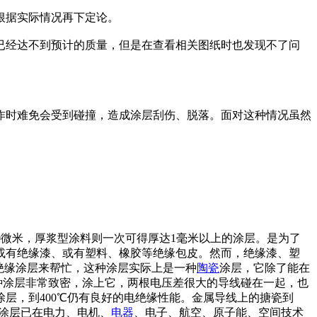
根据实际情况再下定论。
已经达不到预计的质量，但是在查看相关图纸时也发现不了问
作时难免会受到碰撞，造成涂层刮伤、脱落。面对这种情况虽然
0微米，厚浆型涂料则一次可得厚达1毫米以上的涂层。是为了
或有绝缘漆、或有塑料、橡胶等绝缘包皮。然而，绝缘漆、塑
绝缘涂层来帮忙，这种涂层实际上是一种
陶瓷
涂层，它除了能在
种涂层非常致密，涂上它，两根电压差很大的导线碰在一起，也
层，到400℃仍有良好的电绝缘性能。金属导线上的搪瓷到
缘涂层已在电力、电机、
电器
、电子、航空、原子能、空间技术