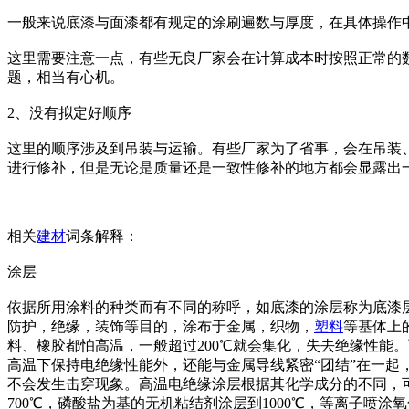
一般来说底漆与面漆都有规定的涂刷遍数与厚度，在具体操作
这里需要注意一点，有些无良厂家会在计算成本时按照正常的
题，相当有心机。
2、没有拟定好顺序
这里的顺序涉及到吊装与运输。有些厂家为了省事，会在吊装
进行修补，但是无论是质量还是一致性修补的地方都会显露出
相关
建材
词条解释：
涂层
依据所用涂料的种类而有不同的称呼，如底漆的涂层称为底漆层
防护，绝缘，装饰等目的，涂布于金属，织物，
塑料
等基体上
料、橡胶都怕高温，一般超过200℃就会集化，失去绝缘性能
高温下保持电绝缘性能外，还能与金属导线紧密“团结”在一起
不会发生击穿现象。高温电绝缘涂层根据其化学成分的不同，可
700℃，磷酸盐为基的无机粘结剂涂层到1000℃，等离子喷