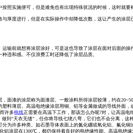
中按照实施便可，但是难免也有出现特殊状况的时候，这时就要
数与厚度进行，但是在实际操作中却降低次数，这让产生的涂层
、运输前就想将涂层涂好，可是这也导致了涂层在面对后面的操
一种违和感。不仅浪费工时还降低了涂层品质。
，面漆的涂层称为面漆层。一般涂料所得涂层较薄，约在20~5
的塑料薄层。高温电绝缘涂层用铜、铝等金属做成的导线外面，
。而许多
电线
正需要在高温下工作，那该怎么办呢?对，让高温电
，做到“天衣无缝”，任你将导线七绕八弯，它们也不会分离，这
分为许多种类。如石墨导体表面上的氮化硼或氧化铝、氟化铜涂
涂氧化铝涂层在1300℃，都仍保持着良好的电绝缘性能。高温电绝