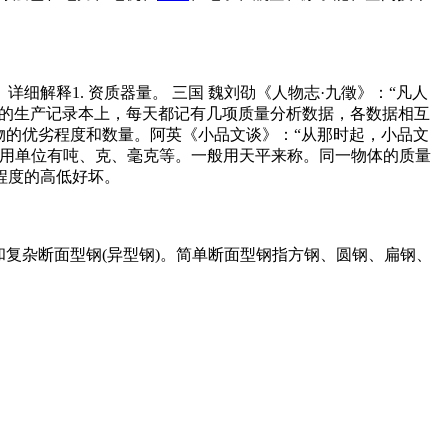
变。详细解释1. 资质器量。 三国 魏刘劭《人物志·九徵》：“凡人
车间的生产记录本上，每天都记有几项质量分析数据，各数据相互
事物的优劣程度和数量。阿英《小品文谈》：“从那时起，小品文
常用单位有吨、克、毫克等。一般用天平来称。同一物体的质量
程度的高低好坏。
和复杂断面型钢(异型钢)。简单断面型钢指方钢、圆钢、扁钢、