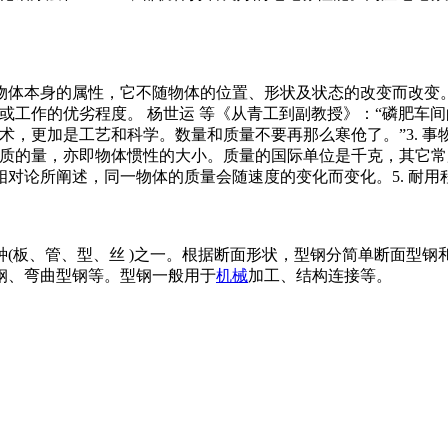
y]意义质量是物体本身的属性，它不随物体的位置、形状及状态的改变而改
品或工作的优劣程度。 杨世运 等《从青工到副教授》：“磷肥
术，更加是工艺和科学。数量和质量不要再那么寒伧了。”3. 
含物质的量，亦即物体惯性的大小。质量的国际单位是千克，其它
对论所阐述，同一物体的质量会随速度的变化而变化。5. 耐用
(板、管、型、丝 )之一。根据断面形状，型钢分简单断面型钢
钢、弯曲型钢等。型钢一般用于
机械
加工、结构连接等。