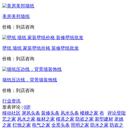
美房美邦墙纸
价格：到店咨询
壁纸 墙纸 家装壁纸价格 装修壁纸批发
价格：到店咨询
墙纸压边线，背景墙装饰线
价格：到店咨询
行业资讯
发表评论 |
0评
移动社区
屏风头条
装修头条
风水头条
楼梯之家
布
评论登陆
艺之家
风水之家
板材之家
模具之家
防盗之家
新型建材
老姚
之家
灯饰之家
电气之家
全景头条
照明之家
防水之家
防盗之