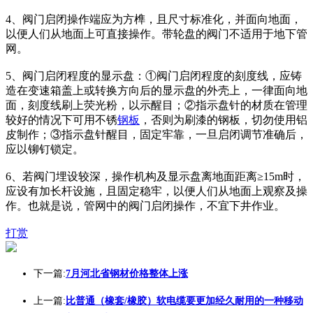
4、阀门启闭操作端应为方榫，且尺寸标准化，并面向地面，
以便人们从地面上可直接操作。带轮盘的阀门不适用于地下管
网。
5、阀门启闭程度的显示盘：①阀门启闭程度的刻度线，应铸
造在变速箱盖上或转换方向后的显示盘的外壳上，一律面向地
面，刻度线刷上荧光粉，以示醒目；②指示盘针的材质在管理
较好的情况下可用不锈
钢板
，否则为刷漆的钢板，切勿使用铝
皮制作；③指示盘针醒目，固定牢靠，一旦启闭调节准确后，
应以铆钉锁定。
6、若阀门埋设较深，操作机构及显示盘离地面距离≥15m时，
应设有加长杆设施，且固定稳牢，以便人们从地面上观察及操
作。也就是说，管网中的阀门启闭操作，不宜下井作业。
打赏
下一篇:
7月河北省钢材价格整体上涨
上一篇:
比普通（橡套/橡胶）软电缆要更加经久耐用的一种移动