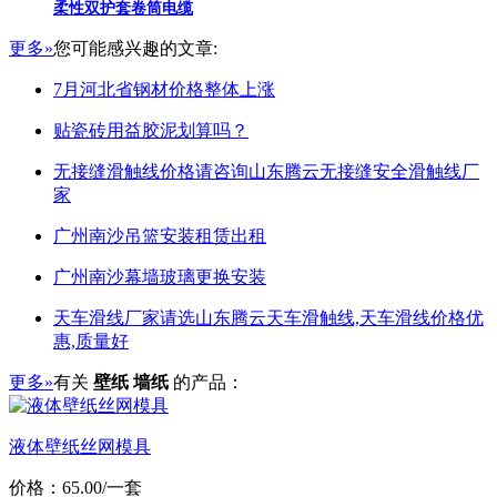
柔性双护套卷筒电缆
更多»
您可能感兴趣的文章:
7月河北省钢材价格整体上涨
贴瓷砖用益胶泥划算吗？
无接缝滑触线价格请咨询山东腾云无接缝安全滑触线厂
家
广州南沙吊篮安装租赁出租
广州南沙幕墙玻璃更换安装
天车滑线厂家请选山东腾云天车滑触线,天车滑线价格优
惠,质量好
更多»
有关
壁纸 墙纸
的产品：
液体壁纸丝网模具
价格：65.00/一套