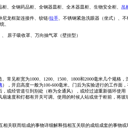
品柜、全钢药品柜、全钢器皿柜、全木器皿柜、生物安全柜、
吊
种尼龙框架连接件、铰链/
拉手
、不锈钢紧急洗眼器（坐式）、不
系统、
）、 原子吸收罩、万向抽气罩（壁挂型）
宽为1000、1200、1500、1800和2000毫米几个规格，深70
璃
），开启高度一般为100-600毫米。门后为实验进行的工作面，
后，或经管道引到别处（称为全通风），或经过滤重新循环使用（
风扇速度和灯都有开关可调。使用的时候人站或坐于柜前，将玻
s]基本解释有相互相关联而组成的事物详细解释指相互关联的成组成套