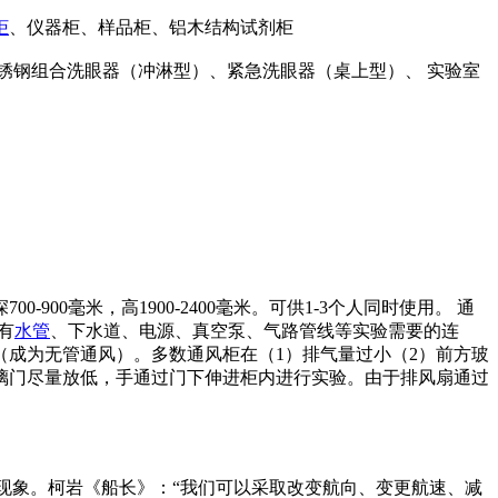
柜
、仪器柜、样品柜、铝木结构试剂柜
锈钢组合洗眼器（冲淋型）、紧急洗眼器（桌上型）、 实验室
0-900毫米，高1900-2400毫米。可供1-3个人同时使用。 通
有
水管
、下水道、电源、真空泵、气路管线等实验需要的连
成为无管通风）。多数通风柜在（1）排气量过小（2）前方玻
璃门尽量放低，手通过门下伸进柜内进行实验。由于排风扇通过
的事物或现象。柯岩《船长》：“我们可以采取改变航向、变更航速、减