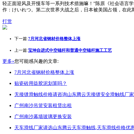
轻正面迎风及开慢车等一系列技术措施嘛！”陈原《社会语言学
作：けいれつ。第二次世界大战之后，日本被美国占领，在此期
打赏
下一篇:
7月河北省钢材价格整体上涨
上一篇:
宝坤自进式中空锚杆和普通中空锚杆施工工艺
更多»
您可能感兴趣的文章:
7月河北省钢材价格整体上涨
贴瓷砖用益胶泥划算吗？
无接缝滑触线价格请咨询山东腾云无接缝安全滑触线厂家
广州南沙吊篮安装租赁出租
广州南沙幕墙玻璃更换安装
天车滑线厂家请选山东腾云天车滑触线,天车滑线价格优惠