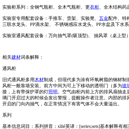
实验柜系列：全钢气瓶柜、全木气瓶柜、更
衣柜
、全木结构药
实验室专用配套设备：手推车、货架、实验凳、
五金
配件、特
三联水龙头、PP滴水架、 不锈钢感应水龙头、PP水盆及下水
实验室通风配套设备：万向抽气罩(吸顶型)、 抽风罩（桌上型
相关
建材
词条解释：
通风柜
旧式通风柜多用
木材
制成，但现代多为涂有环氧树脂的钢材制造。常见柜
风柜一般靠墙安装。前方中间为可上下移动的透明门（多为
玻
接，上有带保护罩的灯
照明
。空气由柜内前上方的排风扇抽走
璃门开启过大的时候会发出警报，提醒操作者注意。内部的排
开启的门向内抽气，在正常情况下有害气体不会大量溢出。
系列
基本信息词目：系列拼音：xìliè英译：[series;set