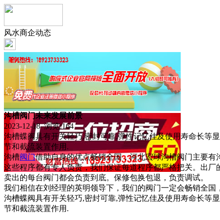
风水商企动态
沟槽阀门未来发展前景
2023-12-18 浏览:
164
沟槽蝶阀具有开关轻巧,密封可靠,弹性记忆佳及使用寿命长等显着
节和截流装置作用.
沟槽
阀门
借助自身的优点畅销全国，河北宏球沟槽阀门主要有
这些程序都有专人负责，我们保证每道程序都严格把关。出厂
卖出的每台阀门都会负责到底。保修包换包退，负责调试。
我们相信在刘经理的英明领导下，我们的阀门一定会畅销全国
沟槽蝶阀具有开关轻巧,密封可靠,弹性记忆佳及使用寿命长等显着优
节和截流装置作用.