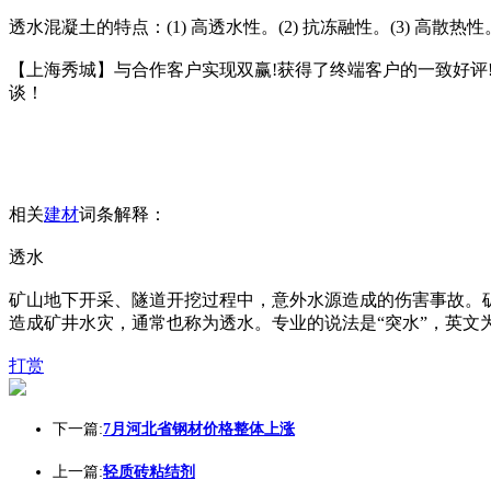
透水混凝土的特点：(1) 高透水性。(2) 抗冻融性。(3) 高散热性
【上海秀城】与合作客户实现双赢!获得了终端客户的一致好
谈！
相关
建材
词条解释：
透水
矿山地下开采、隧道开挖过程中，意外水源造成的伤害事故。
造成矿井水灾，通常也称为透水。专业的说法是“突水”，英文为wat
打赏
下一篇:
7月河北省钢材价格整体上涨
上一篇:
轻质砖粘结剂