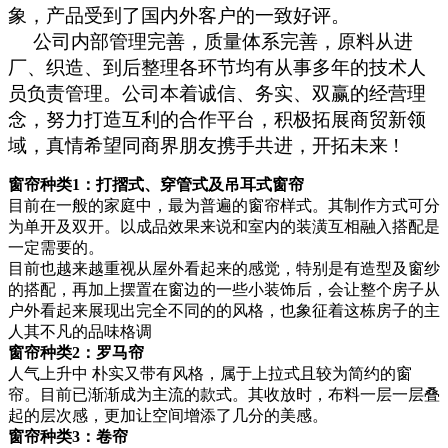
象，产品受到了国内外客户的一致好评。
公司内部管理完善，质量体系完善，原料从进
厂、织造、到后整理各环节均有从事多年的技术人
员负责管理。公司本着诚信、务实、双赢的经营理
念，努力打造互利的合作平台，积极拓展商贸新领
域，真情希望同商界朋友携手共进，开拓未来 !
窗帘种类
1
：打摺式、穿管式及吊耳式窗帘
目前在一般的家庭中，最为普遍的窗帘样式。其制作方式可分
为单开及双开。以成品效果来说和室内的装潢互相融入搭配是
一定需要的。
目前也越来越重视从屋外看起来的感觉，特别是有造型及窗纱
的搭配，再加上摆置在窗边的一些小装饰后，会让整个房子从
户外看起来展现出完全不同的的风格，也象征着这栋房子的主
人其不凡的品味格调
窗帘种类
2
：罗马帘
人气上升中 朴实又带有风格，属于上拉式且较为简约的窗
帘。目前已渐渐成为主流的款式。其收放时，布料一层一层叠
起的层次感，更加让空间增添了几分的美感。
窗帘种类
3
：卷帘