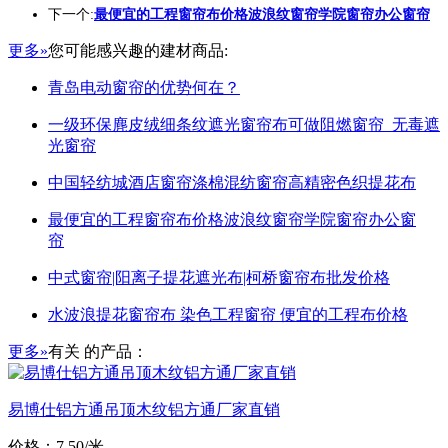
下一个:
最便宜的工程窗帘布价格波浪纹窗帘学院窗帘办公窗帘
更多»
您可能感兴趣的建材商品:
青岛电动窗帘的优势何在？
一级环保麂皮绒细条纹遮光窗帘布可做阻燃窗帘_无毒遮
光窗帘
中国轻纺城酒店窗帘涤棉混纺窗帘高精密色织提花布
最便宜的工程窗帘布价格波浪纹窗帘学院窗帘办公窗
帘
中式窗帘|阳离子提花遮光布|柯桥窗帘布批发价格
水波浪提花窗帘布 染色工程窗帘 便宜的工程布价格
更多»
有关
的产品：
易博仕铝方通吊顶木纹铝方通厂家直销
价格：7.50/米