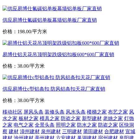
供应易博仕氟碳铝单板幕墙铝单板厂家直销
价格：198.00/平方米
易博仕铝天花吊顶明架跌级铝扣板600*600厂家直销
价格：38.00/平方米
供应易博仕c型铝条扣 防风铝条扣天花厂家直销
价格：38.00/平方米
移动社区
屏风头条
装修头条
风水头条
楼梯之家
布艺之家
风
水之家
板材之家
模具之家
防盗之家
新型建材
老姚之家
灯饰
之家
电气之家
全景头条
照明之家
防水之家
防盗之家
区快洞
察
建材
漳州建材
泉州建材
三明建材
莆田建材
合肥建材
宣城
建材
池州建材
亳州建材
六安建材
巢湖建材
宿州建材
阜阳建