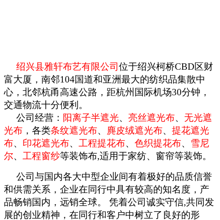
绍兴县雅轩布艺有限公司
位于绍兴柯桥CBD区财
富大厦，南邻104国道和亚洲最大的纺织品集散中
心，北邻杭甬高速公路，距杭州国际机场30分钟，
交通物流十分便利。
公司经营：
阳离子半遮光
、
亮丝遮光布
、
无光遮
光布
，各类
条纹遮光布
、
麂皮绒遮光布
、
提花遮光
布
、
印花遮光布
、
工程提花布
、
色织提花布
、
雪尼
尔
、
工程窗纱
等装饰布,适用于家纺、窗帘等装饰
。
公司与国内各大中型企业间有着极好的品质信誉
和供需关系，企业在同行中具有较高的知名度，产
品畅销国内，远销全球。 凭着公司诚实守信,共同发
展的创业精神，在同行和客户中树立了良好的形