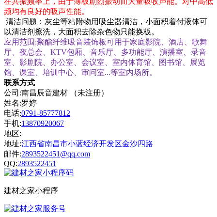
在共振频率上，由于薄板剧烈振动而大量吸收声能。对中高低
频均有良好的吸声性能。
清洁问题：灰尘等粘附物用吸尘器清洁，小面积着付液体可
以清洁剂擦洗，大面积去除杂色物只能换板。
应用范围
:
聚酯纤维吸音装饰板可用于家庭影院、酒店、歌舞
厅、夜总会、
KTV
包厢、音乐厅、多功能厅、演播室、录音
室、影剧院、办公室、会议室、室内体育馆、图书馆、展览
馆、课室、培训中心、审问室
...
等室内场所。
联系方式
公司:南昌辰音建材 （未注册）
姓名:罗婷
电话:
0791-85777812
手机:
13870920067
地区:
地址:
江西省南昌市小蓝经济开发区金沙四路
邮件:
2893522451@qq.com
QQ:
2893522451
建材之家小程序