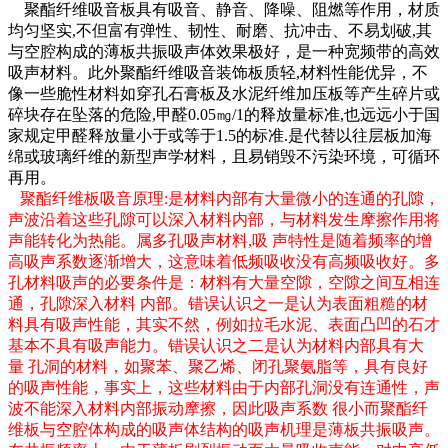
聚酯纤维吸音板具有吸音、静音、降噪、阻燃等作用，材质
均匀坚实
,
不但富有弹性、韧性、耐磨、抗冲击、不易划破
,
其
与空腔构成的薄板共振吸声体效果极好，是一种宽频带的高效
吸声材料。此外聚酯纤维吸音装饰板质轻
,
材料性能优异，不
像一些脆性材料如穿孔石膏板及水泥纤维加压板等产生碎片或
碎块存在坠落的危险
,
甲醛
0.05
㎎
/1
的释放量标准
,
也远远小于国
家规定甲醛释放量小于或等于
1.5
的标准
.
是代替以往层板加海
绵或玻璃纤维的新型声学材料，且易销毁不污染环境，可循环
再用。
聚酯纤维板吸音原理
:
是材料内部有大量微小的连通的孔隙，
声波沿着这些孔隙可以深入材料内部，与材料发生摩擦作用将
声能转化为热能。属多孔吸声材料
,
吸 声特性是随着频率的增
高吸声系数逐渐增大，这意味着低频吸收没有高频吸收好。多
孔材料吸声的必要条件是：材料有大量空隙，空隙之间互相连
通，孔隙深入材料 内部。错误认识之一是认为表面粗糙的材
料具有吸声性能，其实不然，例如拉毛水泥、表面凸凹的石才
基本不具有吸声能力。错误认识之二是认为材料内部具有大
量 孔洞的材料，如聚苯、聚乙烯、闭孔聚氨脂等，具有良好
的吸声性能，事实上，这些材料由于内部孔洞没有连通性，声
波不能深入材料内部振动摩擦，因此吸声系数 很小而聚酯纤
维板与空腔体构成的吸声体结构的吸声机理是薄板共振吸声。