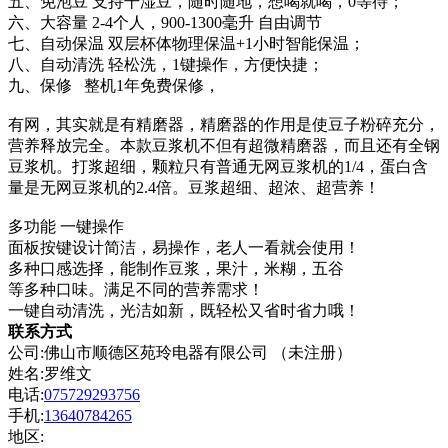
五、免泡豆 支持干湿豆，随时随地，想喝就喝，0等待；
六、大容量 2-4个人，900-1300毫升 自由调节
七、自动保温 双层杯体物理保温+1小时智能保温；
八、自动清洗 轻松洗，1键操作，方便快捷；
九、保修 整机1年免费保修，
有网，其实就是有精磨器，精磨器的作用是使豆子粉碎充分，
营养释放完全。本款豆浆机不但有超微精磨器，而且还有全钢
豆浆机。打浆超细，颗粒只有普通无网豆浆机的1/4，蛋白含
量是无网豆浆机的2.4倍。豆浆超细、超浓、超营养！
多功能 一键操作
面板按键设计简洁，易操作，老人一看就会使用！
多种口感选择，能制作豆浆，果汁，米糊，五谷
等多种口味。满足不同的营养需求！
一键自动清洗，光洁如新，既轻松又省时省力哦！
联系方式
公司:佛山市顺德区苑玲电器有限公司 （未注册）
姓名:罗维文
电话:
075729293756
手机:
13640784265
地区: