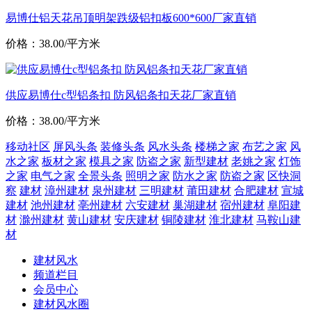
易博仕铝天花吊顶明架跌级铝扣板600*600厂家直销
价格：38.00/平方米
供应易博仕c型铝条扣 防风铝条扣天花厂家直销
价格：38.00/平方米
移动社区
屏风头条
装修头条
风水头条
楼梯之家
布艺之家
风
水之家
板材之家
模具之家
防盗之家
新型建材
老姚之家
灯饰
之家
电气之家
全景头条
照明之家
防水之家
防盗之家
区快洞
察
建材
漳州建材
泉州建材
三明建材
莆田建材
合肥建材
宣城
建材
池州建材
亳州建材
六安建材
巢湖建材
宿州建材
阜阳建
材
滁州建材
黄山建材
安庆建材
铜陵建材
淮北建材
马鞍山建
材
建材风水
频道栏目
会员中心
建材风水圈