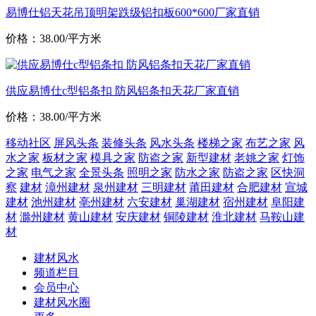
易博仕铝天花吊顶明架跌级铝扣板600*600厂家直销
价格：38.00/平方米
供应易博仕c型铝条扣 防风铝条扣天花厂家直销
价格：38.00/平方米
移动社区
屏风头条
装修头条
风水头条
楼梯之家
布艺之家
风
水之家
板材之家
模具之家
防盗之家
新型建材
老姚之家
灯饰
之家
电气之家
全景头条
照明之家
防水之家
防盗之家
区快洞
察
建材
漳州建材
泉州建材
三明建材
莆田建材
合肥建材
宣城
建材
池州建材
亳州建材
六安建材
巢湖建材
宿州建材
阜阳建
材
滁州建材
黄山建材
安庆建材
铜陵建材
淮北建材
马鞍山建
材
建材风水
频道栏目
会员中心
建材风水圈