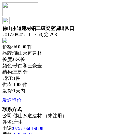
佛山永道建材铝二级梁空调出风口
2017-08-05 11:13 浏览:
293
价格:
￥0.00
/件
品牌:佛山永道建材
长度:6米长
颜色:砂白和土豪金
结构:三部分
起订:1件
供应:1000件
发货:1天内
发送询价
联系方式
公司:佛山永道建材 （未注册）
姓名:唐生
电话:
0757-66819808