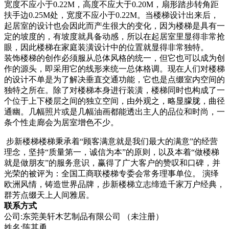
宽度不应小于0.22M，高度不应大于0.20M，扇形踏步转角距
扶手边0.25M处，宽度不应小于0.22M。当楼梯设计出来后，
起居室的设计也会因此而产生很大的变化，因为楼梯是具有一
定的坡度的，有坡度就具备动感，所以在起居室里显得非常抢
眼，因此楼梯在家庭装潢设计中的位置就显得非常独特。
装饰楼梯的创作必须服从总体风格的统一，但它也可以成为创
作的源头，即采用它的线形来统一总体格调。现在人们对楼梯
的设计不单是为了解决垂直交通功能，它也是点缀室内空间的
独特之所在。除了对楼梯本身进行装潢，楼梯同时也构成了一
个位于上下楼层之间的独立空间，由外观之，略显朦胧，曲径
通幽。几幅照片或是几幅油画都能透出主人的品位和时尚，一
条个性走廊会为居室增色不少。
步新楼梯楼梯秉承着“顾客满意就是我们最大的满意”的经营
理念，坚持“质量第一，诚信为本”的原则，以及本着“做楼梯
就是做朋友”的服务意识，赢得了广大客户的赞叹和口碑，并
光荣的被评为：全国工商联楼梯专委会常务理事单位。 演绎
欧洲风情，铸造世界品牌，步新楼梯立志缔造千家万户经典，
群芳点缀天上人间雅居。
联系方式
公司:东莞美轩木艺制品有限公司 （未注册）
姓名:陈其勇