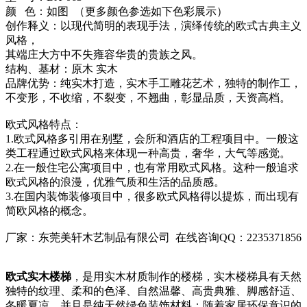
颜 色：如图 （更多颜色参选如下色彩展示）
创作释义：以现代简明的表现手法，演绎传统的欧式古典主义
风格，
其端庄大方中不失雍容华贵的贵族之风。
结构、基材：原木 实木
品牌优势：纯实木打造，实木手工雕花艺术，独特的制作工，
不变形，不收缩，不裂变，不翘曲，彰显品质，天资高档。
欧式风格特点：
1.欧式风格多引用在别墅，会所和酒店的工程项目中。一般这
类工程通过欧式风格来体现一种高贵，奢华，大气等感觉。
2.在一般住宅公寓项目中，也有常用欧式风格。这种一般追求
欧式风格的浪漫，优雅气质和生活的品质感。
3.在国内装饰装修项目中，很多欧式风格得以提炼，而出现有
简欧风格的概念。
厂家：东莞美轩木艺制品有限公司 在线咨询QQ：2235371856
欧式实木楼梯
，是用实木材质制作的楼梯，实木楼梯具有天然
独特的纹理、柔和的色泽、自然温馨、高贵典雅、脚感舒适、
冬暖夏凉，并且是纯天然绿色装饰材料；随着家居环保意识的