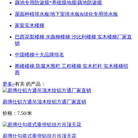
藕池专用防渗膜*养殖膜地膜|藕池防渗膜
屋面种植排水板|地下室排水板&绿化专用排水板
家装实木楼梯
巴西花梨楼梯 水曲柳楼梯 沙比利楼梯 实木楼梯厂家直
销
中国楼梯十大品牌排名
阁楼楼梯 防腐木围栏 工程楼梯 实木栏杆 实木楼梯招
商
更多»
有关
的产品：
易博仕铝方通吊顶木纹铝方通厂家直销
价格：7.50/米
易博仕勾搭式垂帘铝挂片吊顶天花