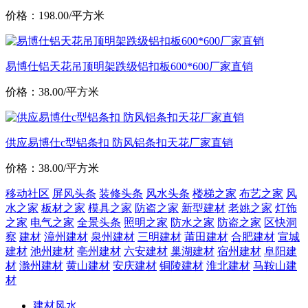
价格：198.00/平方米
易博仕铝天花吊顶明架跌级铝扣板600*600厂家直销
价格：38.00/平方米
供应易博仕c型铝条扣 防风铝条扣天花厂家直销
价格：38.00/平方米
移动社区
屏风头条
装修头条
风水头条
楼梯之家
布艺之家
风
水之家
板材之家
模具之家
防盗之家
新型建材
老姚之家
灯饰
之家
电气之家
全景头条
照明之家
防水之家
防盗之家
区快洞
察
建材
漳州建材
泉州建材
三明建材
莆田建材
合肥建材
宣城
建材
池州建材
亳州建材
六安建材
巢湖建材
宿州建材
阜阳建
材
滁州建材
黄山建材
安庆建材
铜陵建材
淮北建材
马鞍山建
材
建材风水