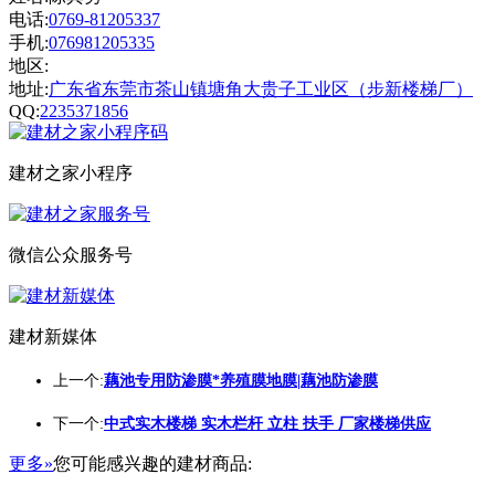
电话:
0769-81205337
手机:
076981205335
地区:
地址:
广东省东莞市茶山镇塘角大贵子工业区（步新楼梯厂）
QQ:
2235371856
建材之家小程序
微信公众服务号
建材新媒体
上一个:
藕池专用防渗膜*养殖膜地膜|藕池防渗膜
下一个:
中式实木楼梯 实木栏杆 立柱 扶手 厂家楼梯供应
更多»
您可能感兴趣的建材商品: