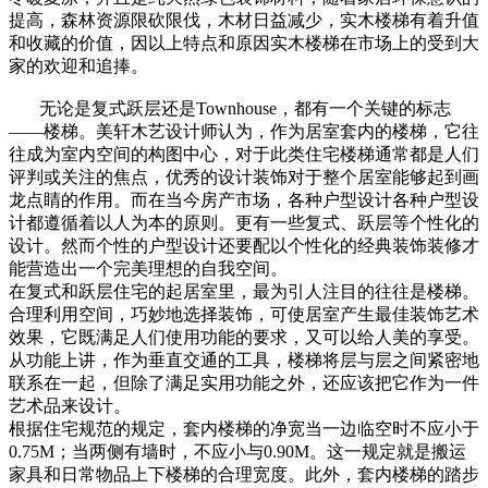
提高，森林资源限砍限伐，木材日益减少，实木楼梯有着升值
和收藏的价值，因以上特点和原因实木楼梯在市场上的受到大
家的欢迎和追捧。
无论是复式跃层还是Townhouse，都有一个关键的标志
——楼梯。美轩木艺设计师认为，作为居室套内的楼梯，它往
往成为室内空间的构图中心，对于此类住宅楼梯通常都是人们
评判或关注的焦点，优秀的设计装饰对于整个居室能够起到画
龙点睛的作用。而在当今房产市场，各种户型设计各种户型设
计都遵循着以人为本的原则。更有一些复式、跃层等个性化的
设计。然而个性的户型设计还要配以个性化的经典装饰装修才
能营造出一个完美理想的自我空间。
在复式和跃层住宅的起居室里，最为引人注目的往往是楼梯。
合理利用空间，巧妙地选择装饰，可使居室产生最佳装饰艺术
效果，它既满足人们使用功能的要求，又可以给人美的享受。
从功能上讲，作为垂直交通的工具，楼梯将层与层之间紧密地
联系在一起，但除了满足实用功能之外，还应该把它作为一件
艺术品来设计。
根据住宅规范的规定，套内楼梯的净宽当一边临空时不应小于
0.75M；当两侧有墙时，不应小与0.90M。这一规定就是搬运
家具和日常物品上下楼梯的合理宽度。此外，套内楼梯的踏步