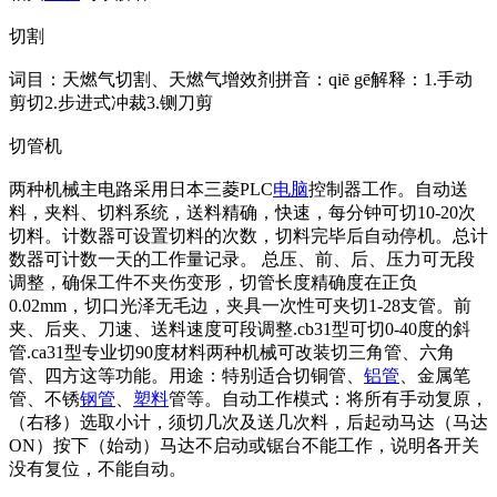
切割
词目：天燃气切割、天燃气增效剂拼音：qiē gē解释：1.手动
剪切2.步进式冲裁3.铡刀剪
切管机
两种机械主电路采用日本三菱PLC
电脑
控制器工作。自动送
料，夹料、切料系统，送料精确，快速，每分钟可切10-20次
切料。计数器可设置切料的次数，切料完毕后自动停机。总计
数器可计数一天的工作量记录。 总压、前、后、压力可无段
调整，确保工件不夹伤变形，切管长度精确度在正负
0.02mm，切口光泽无毛边，夹具一次性可夹切1-28支管。前
夹、后夹、刀速、送料速度可段调整.cb31型可切0-40度的斜
管.ca31型专业切90度材料两种机械可改装切三角管、六角
管、四方这等功能。用途：特别适合切铜管、
铝管
、金属笔
管、不锈
钢管
、
塑料
管等。自动工作模式：将所有手动复原，
（右移）选取小计，须切几次及送几次料，后起动马达（马达
ON）按下（始动）马达不启动或锯台不能工作，说明各开关
没有复位，不能自动。