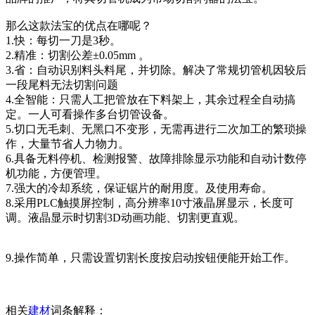
那么这款法宝的优点在哪呢？
1.快：每切一刀是3秒。
2.精准：切割公差±0.05mm 。
3.省：自动识别料头料尾，并切除。解决了常规切管机因较后
一段尾料无法切割问题
4.全智能：只需人工把管放在下料架上，其余过程全自动搞
定。一人可看操作多台切管设备。
5.切口无毛刺、无黑口不变形，无需再进行二次加工的繁琐操
作，大量节省人力物力。
6.具备无料停机、检测报警、故障排除显示功能和自动计数停
机功能，方便管理。
7.强大的冷却系统，保证锯片的耐用度。及使用寿命。
8.采用PLC触摸屏控制，高分辨率10寸液晶屏显示，长度可
调。液晶显示时切割3D动画功能、切割更直观。
9.操作简单，只需设置切割长度按启动按钮便能开始工作。
相关
建材
词条解释：