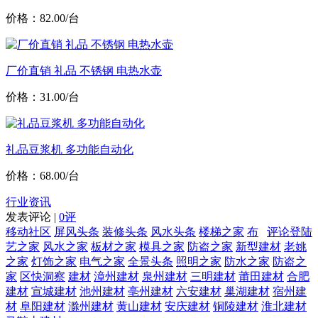
价格：82.00/台
厂价直销 礼品 不锈钢 电热水壶
价格：31.00/台
礼品豆浆机 多功能自动化
价格：68.00/台
行业资讯
发表评论 |
0评
移动社区
屏风头条
装修头条
风水头条
楼梯之家
布
评论登陆
艺之家
风水之家
板材之家
模具之家
防盗之家
新型建材
老姚
之家
灯饰之家
电气之家
全景头条
照明之家
防水之家
防盗之
家
区快洞察
建材
漳州建材
泉州建材
三明建材
莆田建材
合肥
建材
宣城建材
池州建材
亳州建材
六安建材
巢湖建材
宿州建
材
阜阳建材
滁州建材
黄山建材
安庆建材
铜陵建材
淮北建材