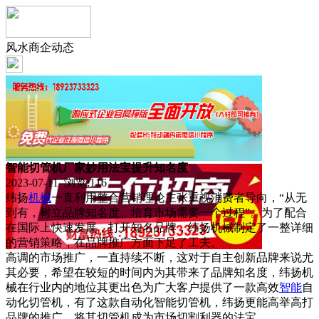
风水商企动态
智能切管机厂家妙用法宝提升知名度
2023-07-11 浏览:
116
纬扬
机械
一直利用整合营销理论主张重视消费者导向，“从无
到有，树立品牌知名度、培育市场需要一个过程”。为了配合
在国际上快速发展，打开知名品牌，纬扬机械制定了一整详细
的营销策略，在品牌推广方面下足了工夫。
高调的市场推广，一直持续不断，这对于自主创新品牌来说尤
其必要，希望在较短的时间内为其带来了品牌知名度，纬扬机
械在行业内的地位其更出色为广大客户提供了一款高效
智能
自
动化切管机，有了这款自动化智能切管机，纬扬更能高举高打
品牌的推广，将其切管机成为市场切割利器的法宝。