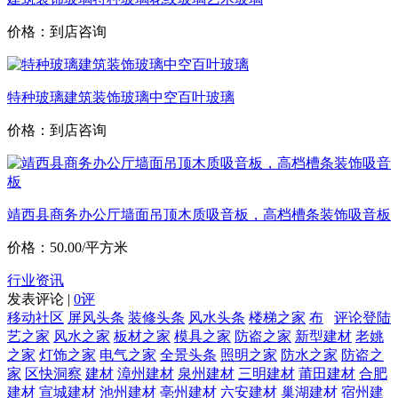
价格：到店咨询
特种玻璃建筑装饰玻璃中空百叶玻璃
价格：到店咨询
靖西县商务办公厅墙面吊顶木质吸音板，高档槽条装饰吸音板
价格：50.00/平方米
行业资讯
发表评论 |
0评
移动社区
屏风头条
装修头条
风水头条
楼梯之家
布
评论登陆
艺之家
风水之家
板材之家
模具之家
防盗之家
新型建材
老姚
之家
灯饰之家
电气之家
全景头条
照明之家
防水之家
防盗之
家
区快洞察
建材
漳州建材
泉州建材
三明建材
莆田建材
合肥
建材
宣城建材
池州建材
亳州建材
六安建材
巢湖建材
宿州建