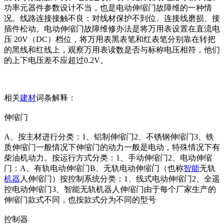
功率元器件参数设计不当，也是电动伸缩门故障维的一种情
况。线路连接接触不良：对线材保护不到位、连接线磨损、接
插件松动。电动伸缩门故障维修办法是将万用表设置在直流电
压 20V（DC）档位，将万用表黑表笔和红表笔分别靠在转把
的黑线和红线上，观察万用表读数是否与标称电压相符，他们
的上下电压差不应超过0.2V。
相关
建材
词条解释：
伸缩门
A、按主材进行分类：1、铝制伸缩门2、不锈钢伸缩门3、铁
质伸缩门一般情况下伸缩门的动力一般是电动，特殊情况下有
柴油机动力。按运行方式分类：1、手动伸缩门2、电动伸缩
门：A、有轨电动伸缩门B、无轨电动伸缩门（也称
智能
无轨
机器
人伸缩门）按控制系统分类：1、线式电动伸缩门2、全遥
控电动伸缩门3、智能无轨机器人伸缩门由于每个厂家生产的
伸缩门款式不同，也按款式分为不同的型号
控制器