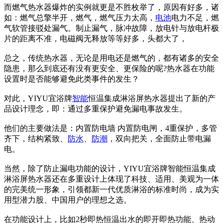
而燃气热水器爆炸的实例就更是不胜枚举了，原因有好多，诸
如：燃气总擎半开，燃气，燃气压力太高，
电池
电力不足，燃
气软管接驳处漏气。制止漏气，脉冲故障，放电针与放电杆极
片的距离不准，电磁阀无释放等等好多，头都大了，
总之，传统热水器，无论是用电还是燃气的，都有诸多的安全
隐患，那么到底还有没有更安全、更保险的呢?热水器在功能
设置时是否能够避免此类事件的发生？
对此，YIYU宜浴牌
智能
恒温集成淋浴屏热水器提出了新的产
品设计理念，即：通过多重保护避免漏电事故发生。
他们的主要做法是：内置防电墙 内置防电闸，4重保护，多管
齐下，结构紧致、
防水
、
防潮
，双向把关，全面防止带电漏
电。
当然，除了防止漏电功能的设计，YIYU宜浴牌智能恒温集成
淋浴屏热水器还在多重设计上体现了科技、适用、美观为一体
的完美统一形象，引领都新一代优质淋浴的标准时尚，成为实
用型潜力股、中国用户的理想之选。
在功能设计上，比如2秒即热恒温出水的即开即热功能、热动