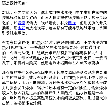
还是设计问题？
对此，业内专家认为，储水式电热水器使用中要求用户家中的
接地线必须是良好的，而国内很多建筑物接地不良，甚至是缺
乏的，如
装修
接错线、线路老化、私拉
电线
、使用劣质的开关
插座、用
水管
当接地线等，这些都有可能导致地线带电，从而
引发触电事故。
有专家建议在使用电热水器时，较好关闭电源，不要边洗边加
热;可现在市场上一些高端的热水器是需要24小时接通电源
的，否则无法使用，这就要求产品有多重的漏电保护元件才
行，此外，储水式电热水器内的镁棒也应该定期更换，一般情
况下，消费者自购买、使用电热水器两年左右就应该更换。
那么爆炸事件又是怎么回事呢？其主要原因是测温系统失灵和
压力控制系统（或没有测压系统），电加热不停地工作，较后
成了锅炉，压力不断增加，超过热水器壳体材料的极限承受能
力时就会发生爆炸。锅炉和热水器有一定的相似性，锅炉爆炸
较大的原因就是过高的温度产生大量蒸汽，热水器也是一样
的，爆炸后热水器里高温高压的水瞬间变成蒸汽，形成巨大冲
击波，连墙都能被炸倒。