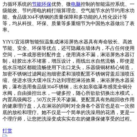
力循环系统的
节能
环保
优势、微
电脑
控制的智能温控系统、一
级能效、节约用电的精打细算理念、空气能节水的节约用水功
能、食品级304不锈钢的质量保障和多功能的人性化设计等
等，均从科技、环保、质量等多重细节为中国热水器做出了表
率。
YIYU宜浴牌智能恒温集成淋浴屏热水器具有寿命较长、高效
节能、安全、环保等优点，还可隐藏在墙体内，不占任何使用
空间，一体成形密封配件盒，使用滴水不漏，淋浴屏热水器订
制，硅胶出水不堵塞，增压设计，雨线出水自然流畅，即使是
低水压地区都能流畅使用下出口龙头，乐器级铜材精心铸造，
加密不锈钢过滤网起泡细密柔和顶喷配置不锈钢背盖后顶喷压
缩、使进水强大缓冲压力达到理想淋浴效果，淋浴屏热水器采
购，瀑布选用食品级304不锈钢，出水如亲临瀑布感觉全铜分
水阀，自由操控出水，一键多控，随心所欲欲切换出水模式，
内置高级阀芯，50万次开关不渗漏。更配置具有热能回收作用
的健康理疗盘，人在淋浴的同时对全身各个器官也是在一次彻
底的放松和理疗。她不仅是一个简单的洗澡用的花洒，更是一
个理疗师，让您把洗澡变成实实在在的健康保健享受的过程。
打赏